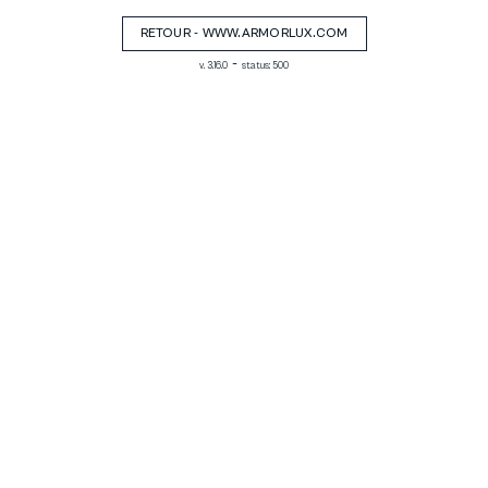
RETOUR - WWW.ARMORLUX.COM
-
v. 3.16.0
status: 500