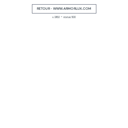
RETOUR - WWW.ARMORLUX.COM
-
v. 3.16.0
status: 500