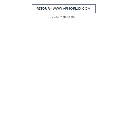
RETOUR - WWW.ARMORLUX.COM
-
v. 3.16.0
status: 500