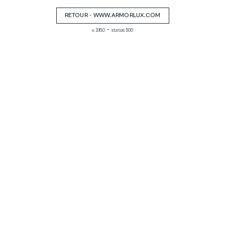
RETOUR - WWW.ARMORLUX.COM
-
v. 3.16.0
status: 500