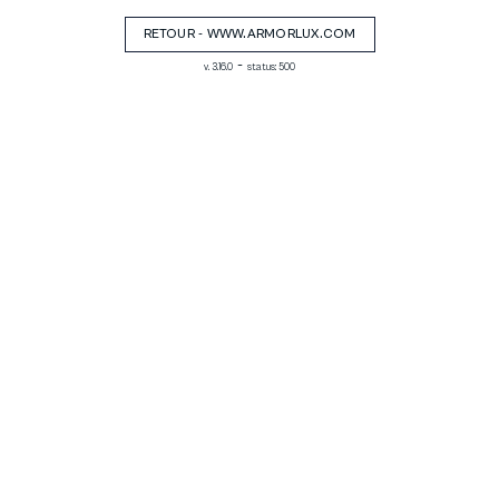
RETOUR - WWW.ARMORLUX.COM
-
v. 3.16.0
status: 500