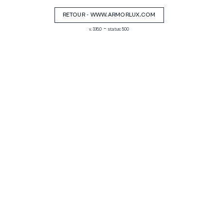
RETOUR - WWW.ARMORLUX.COM
-
v. 3.16.0
status: 500