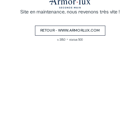
Site en maintenance, nous revenons très vite !
RETOUR - WWW.ARMORLUX.COM
-
v. 3.16.0
status: 500