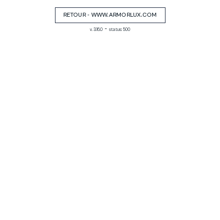
RETOUR - WWW.ARMORLUX.COM
-
v. 3.16.0
status: 500