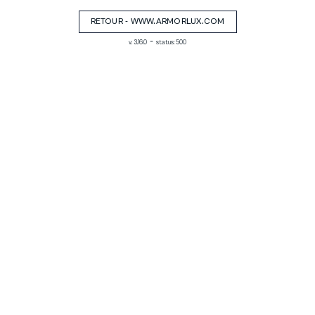
RETOUR - WWW.ARMORLUX.COM
-
v. 3.16.0
status: 500