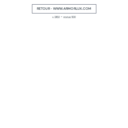
RETOUR - WWW.ARMORLUX.COM
-
v. 3.16.0
status: 500