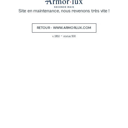
Site en maintenance, nous revenons très vite !
RETOUR - WWW.ARMORLUX.COM
-
v. 3.16.0
status: 500