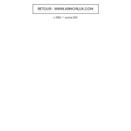
RETOUR - WWW.ARMORLUX.COM
-
v. 3.16.0
status: 500