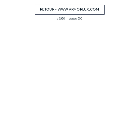
RETOUR - WWW.ARMORLUX.COM
-
v. 3.16.0
status: 500