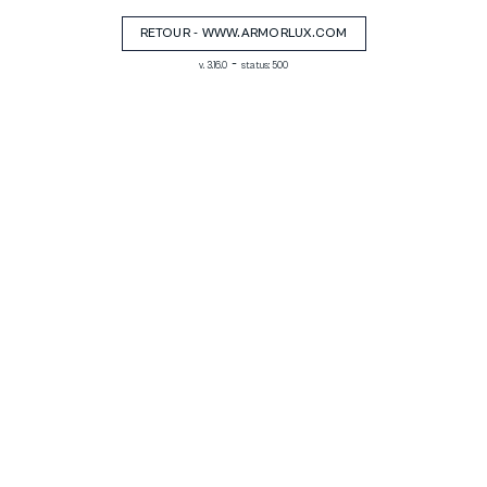
RETOUR - WWW.ARMORLUX.COM
-
v. 3.16.0
status: 500