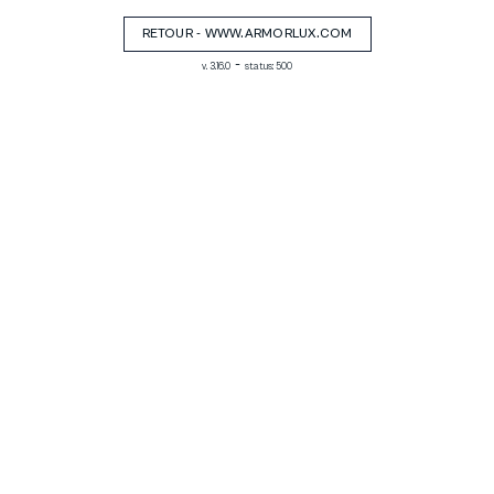
RETOUR - WWW.ARMORLUX.COM
-
v. 3.16.0
status: 500